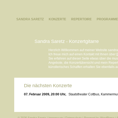
SANDRA SARETZ
KONZERTE
REPERTOIRE
PROGRAMME
Sandra Saretz - Konzertgitarre
Herzlich Willkommen auf meiner Website sandras
Ich freue mich auf einen Kontakt mit Ihnen über
E
Sie erfahren auf dieser Seite etwas über die m
Angebote, die Konzertübersicht und mein Reperto
künstlerisches Schaffen erhalten Sie ebenfalls a
Die nächsten Konzerte
07. Februar 2009, 20:00 Uhr,
Staatstheater Cottbus, Kammermu
© 2026 Sandra Saretz |
Impressum
|
Datenschutz
| Powered by
WordPress
|