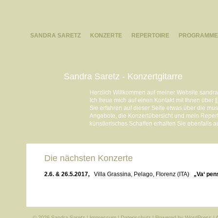
SANDRA SARETZ
KONZERTE
REPERTOIRE
PROGRAMME
Sandra Saretz - Konzertgitarre
Herzlich Willkommen auf meiner Website sandras
Ich freue mich auf einen Kontakt mit Ihnen über
E
Sie erfahren auf dieser Seite etwas über die m
Angebote, die Konzertübersicht und mein Reperto
künstlerisches Schaffen erhalten Sie ebenfalls a
Die nächsten Konzerte
2.6. & 26.5.2017,
Villa Grassina, Pelago, FIorenz (ITA)
„Va‘ pens
© 2026 Sandra Saretz |
Impressum
|
Datenschutz
| Powered by
WordPress
|