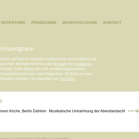
REPERTOIRE
PROGRAMME
MUSIKPÄDAGOGIK
KONTAKT
Konzertgitarre
ommen auf meiner Website sandrasaretz-konzertgitarre.de.
 auf einen Kontakt mit Ihnen über
E-mail
oder
Instagram
.
uf dieser Seite etwas über die musikpädagogischen
Konzertübersicht und mein Repertoire. Einblick in mein
 Schaffen erhalten Sie ebenfalls auf
YouTube
.
e
Annen Kirche, Berlin Dahlem
Musikalische Umrahmung der Abendandacht
>>> M
enschutz
| Powered by
WordPress
|
Anmelden