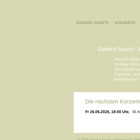
SANDRA SARETZ
KONZERTE
Sandra Saretz - 
Herzlich Willk
Ich freue mich
Sie erfahren a
Angebote, die 
künstlerisches
Die nächsten Konzert
Fr 26.06.2026, 18:00 Uhr,
St. 
© 2026 Sandra Saretz |
Impressum
|
Dat