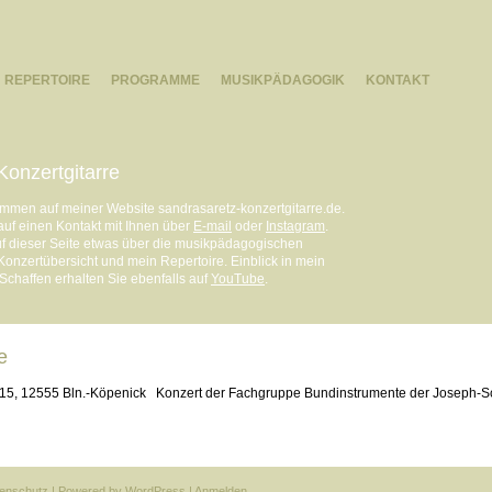
REPERTOIRE
PROGRAMME
MUSIKPÄDAGOGIK
KONTAKT
Konzertgitarre
ommen auf meiner Website sandrasaretz-konzertgitarre.de.
 auf einen Kontakt mit Ihnen über
E-mail
oder
Instagram
.
uf dieser Seite etwas über die musikpädagogischen
Konzertübersicht und mein Repertoire. Einblick in mein
 Schaffen erhalten Sie ebenfalls auf
YouTube
.
e
t 15, 12555 Bln.-Köpenick
Konzert der Fachgruppe Bundinstrumente der Joseph-S
enschutz
| Powered by
WordPress
|
Anmelden