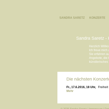
SANDRA SARETZ
KONZERTE
Sandra Saretz - 
Herzlich Willk
Ich freue mich
Sie erfahren a
Angebote, die 
künstlerisches
Die nächsten Konzert
Fr., 17.6.2016, 18 Uhr,
Freihei
Mehr
© 2026 Sandra Saretz |
Impressum
|
Dat